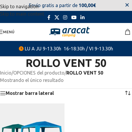
✕
Envío gratis a partir de
100,00€
Skip to navigation
estaremos disponibles. Disculpen las molestias.
Skip to main content
MENÚ
LU A JU 9-13.30h 16-18:30h / VI 9-13.30h
ROLLO VENT 50
Inicio
/
OPCIONES del producto
/
ROLLO VENT 50
Mostrando el único resultado
Mostrar barra lateral