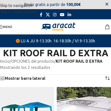
✕
Envío gratis a partir de
100,00€
Skip to navigation
estaremos disponibles. Disculpen las molestias.
Skip to main content
MENÚ
LU A JU 9-13.30h 16-18:30h / VI 9-13.30h
KIT ROOF RAIL D EXTRA
Inicio
/
OPCIONES del producto
/
KIT ROOF RAIL D EXTRA
Mostrando los 2 resultados
Mostrar barra lateral