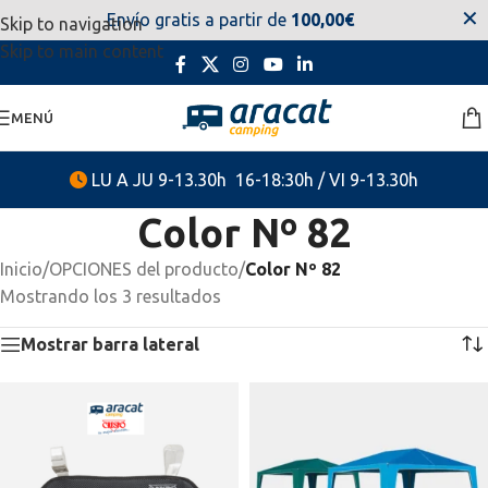
✕
Envío gratis a partir de
100,00€
Skip to navigation
estaremos disponibles. Disculpen las molestias.
Skip to main content
MENÚ
LU A JU 9-13.30h 16-18:30h / VI 9-13.30h
Color Nº 82
Inicio
/
OPCIONES del producto
/
Color Nº 82
Mostrando los 3 resultados
Mostrar barra lateral