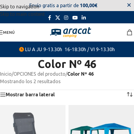
✕
Envío gratis a partir de
100,00€
Skip to navigation
estaremos disponibles. Disculpen las molestias.
Skip to main content
MENÚ
LU A JU 9-13.30h 16-18:30h / VI 9-13.30h
Color Nº 46
Inicio
/
OPCIONES del producto
/
Color Nº 46
Mostrando los 2 resultados
Mostrar barra lateral