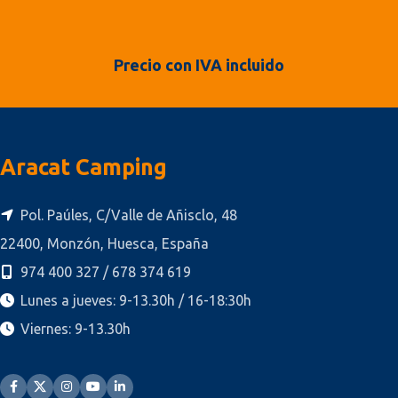
Precio con IVA incluido
Aracat Camping
Pol. Paúles, C/Valle de Añisclo, 48
22400, Monzón, Huesca, España
974 400 327 / 678 374 619
Lunes a jueves: 9-13.30h / 16-18:30h
Viernes: 9-13.30h