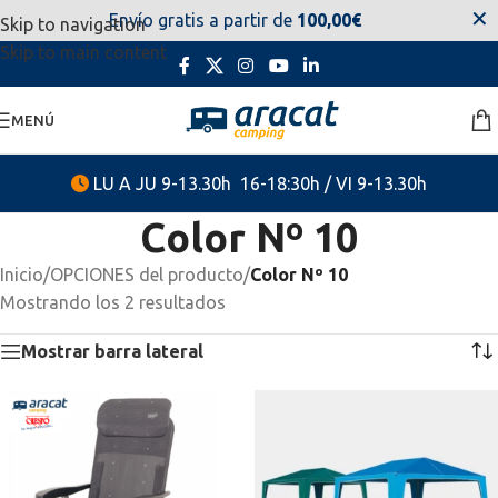
✕
Envío gratis a partir de
100,00€
Skip to navigation
estaremos disponibles. Disculpen las molestias.
Skip to main content
MENÚ
LU A JU 9-13.30h 16-18:30h / VI 9-13.30h
Color Nº 10
Inicio
/
OPCIONES del producto
/
Color Nº 10
Mostrando los 2 resultados
Mostrar barra lateral