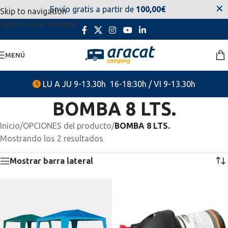
✕
Envío gratis a partir de
100,00€
Skip to navigation
estaremos disponibles. Disculpen las molestias.
Skip to main content
MENÚ
LU A JU 9-13.30h 16-18:30h / VI 9-13.30h
BOMBA 8 LTS.
Inicio
/
OPCIONES del producto
/
BOMBA 8 LTS.
Mostrando los 2 resultados
Mostrar barra lateral