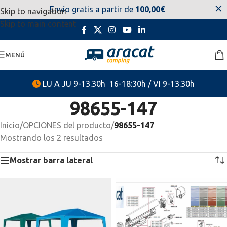
✕
Envío gratis a partir de
100,00€
Skip to navigation
estaremos disponibles. Disculpen las molestias.
Skip to main content
MENÚ
LU A JU 9-13.30h 16-18:30h / VI 9-13.30h
98655-147
Inicio
/
OPCIONES del producto
/
98655-147
Mostrando los 2 resultados
Mostrar barra lateral