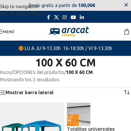
✕
Envío gratis a partir de
100,00€
Skip to navigation
estaremos disponibles. Disculpen las molestias.
Skip to main content
MENÚ
LU A JU 9-13.30h 16-18:30h / VI 9-13.30h
100 X 60 CM
Inicio
/
OPCIONES del producto
/
100 X 60 CM
Mostrando los 2 resultados
Mostrar barra lateral
Toldillas universales