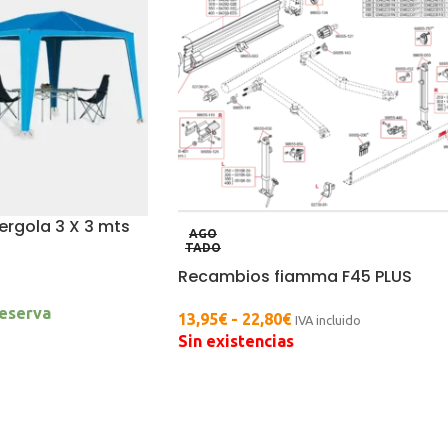
rgola 3 X 3 mts
AGO
TADO
Recambios fiamma F45 PLUS
reserva
13,95
€
-
22,80
€
IVA incluido
Sin existencias