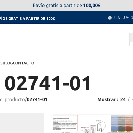
el día 11 al 23 de agosto no estaremos disponibles. Disculpen
Envío gratis a partir de
100,00€
LU A JU 9-13
ÍOS GRATIS A PARTIR DE 100€
OS
BLOG
CONTACTO
02741-01
el producto
/
02741-01
Mostrar
24