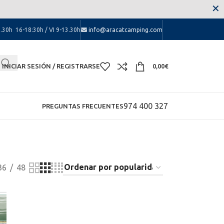
 las molestias.
✕
.30h 16-18:30h / VI 9-13.30h
info@aracatcamping.com
INICIAR SESIÓN / REGISTRARSE
0,00
€
974 400 327
PREGUNTAS FRECUENTES
36
48