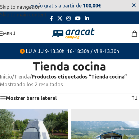
✕
Envío gratis a partir de
100,00€
Skip to navigation
estaremos disponibles. Disculpen las molestias.
Skip to main content
MENÚ
LU A JU 9-13.30h 16-18:30h / VI 9-13.30h
Tienda cocina
Inicio
/
Tienda
/
Productos etiquetados “Tienda cocina”
Mostrando los 2 resultados
Mostrar barra lateral