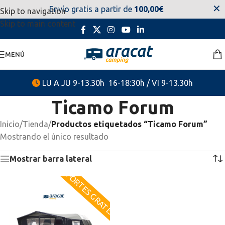
✕
Envío gratis a partir de
100,00€
Skip to navigation
estaremos disponibles. Disculpen las molestias.
Skip to main content
MENÚ
LU A JU 9-13.30h 16-18:30h / VI 9-13.30h
Ticamo Forum
Inicio
/
Tienda
/
Productos etiquetados “Ticamo Forum”
Mostrando el único resultado
Mostrar barra lateral
PORTES GRATIS