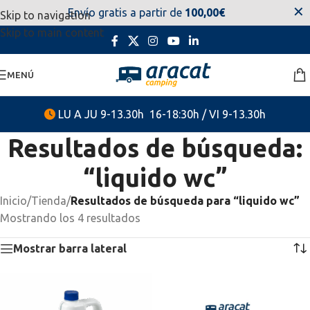
✕
Envío gratis a partir de
100,00€
Skip to navigation
estaremos disponibles. Disculpen las molestias.
Skip to main content
MENÚ
LU A JU 9-13.30h 16-18:30h / VI 9-13.30h
Resultados de búsqueda:
“liquido wc”
Inicio
/
Tienda
/
Resultados de búsqueda para “liquido wc”
Mostrando los 4 resultados
Mostrar barra lateral