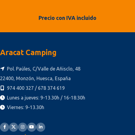
Precio con IVA incluido
Aracat Camping
Pol. Paúles, C/Valle de Añisclo, 48
22400, Monzón, Huesca, España
974 400 327 / 678 374 619
Lunes a jueves: 9-13.30h / 16-18:30h
Viernes: 9-13.30h