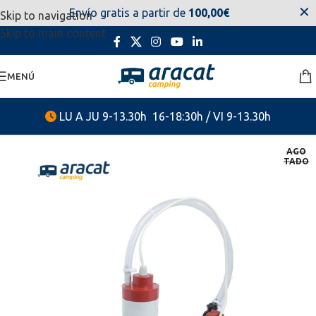
✕
Envío gratis a partir de
100,00€
Skip to navigation
estaremos disponibles. Disculpen las molestias.
Skip to main content
MENÚ
LU A JU 9-13.30h 16-18:30h / VI 9-13.30h
AGO
TADO