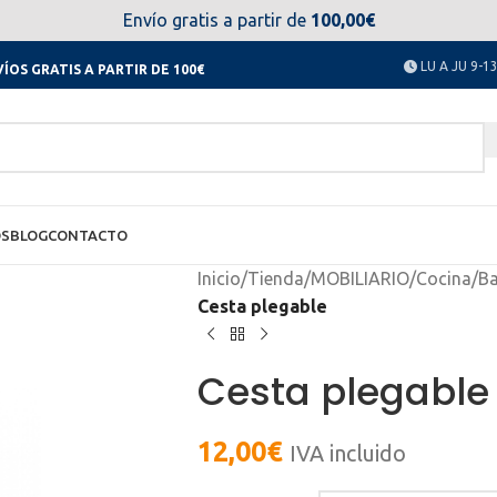
el día 11 al 23 de agosto no estaremos disponibles. Disculpen
Envío gratis a partir de
100,00€
LU A JU 9-13
ÍOS GRATIS A PARTIR DE 100€
OS
BLOG
CONTACTO
Inicio
/
Tienda
/
MOBILIARIO
/
Cocina
/
B
Cesta plegable
Cesta plegable
12,00
€
IVA incluido