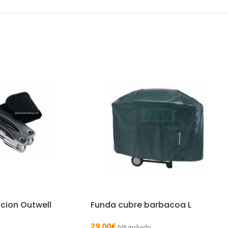
cion Outwell
Funda cubre barbacoa L
29,00
€
IVA incluido