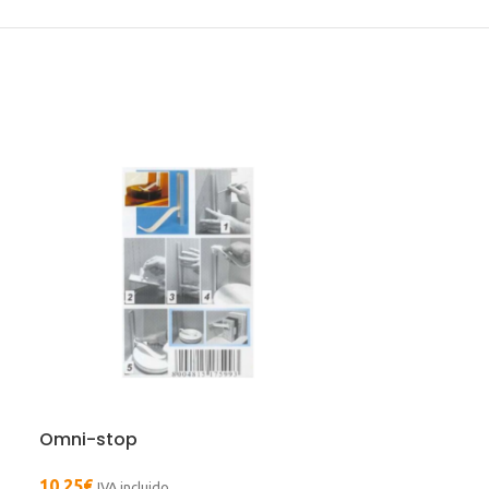
Omni-stop
10,25
€
IVA incluido