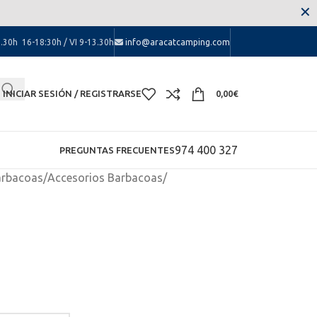
 las molestias.
✕
.30h 16-18:30h / VI 9-13.30h
info@aracatcamping.com
INICIAR SESIÓN / REGISTRARSE
0,00
€
974 400 327
PREGUNTAS FRECUENTES
arbacoas
/
Accesorios Barbacoas
/